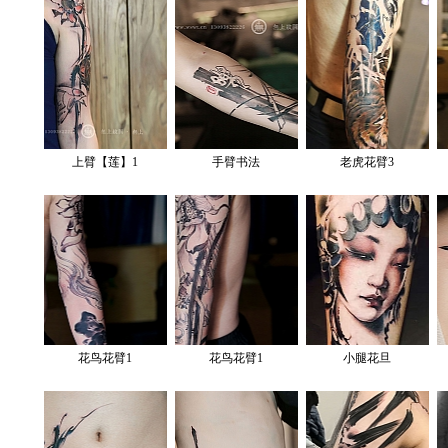
上臂【莲】1
手臂书法
老虎花臂3
花鸟花臂1
花鸟花臂1
小腿花旦