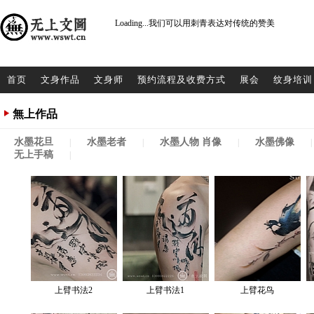
Loading...
我们可以用刺青表达对传统的赞美
首页
文身作品
文身师
预约流程及收费方式
展会
纹身培训
無上作品
水墨花旦
水墨老者
水墨人物 肖像
水墨佛像
|
|
|
|
无上手稿
|
上臂书法2
上臂书法1
上臂花鸟