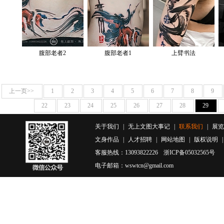
腹部老者2
腹部老者1
上臂书法
上一页>>
1
2
3
4
5
6
7
8
9
22
23
24
25
26
27
28
29
关于我们
|
无上文图大事记
|
联系我们
|
展览
文身作品
|
人才招聘
|
网站地图
|
版权说明
客服热线：13093822226
浙ICP备05032565号
电子邮箱：wswtcn@gmail.com