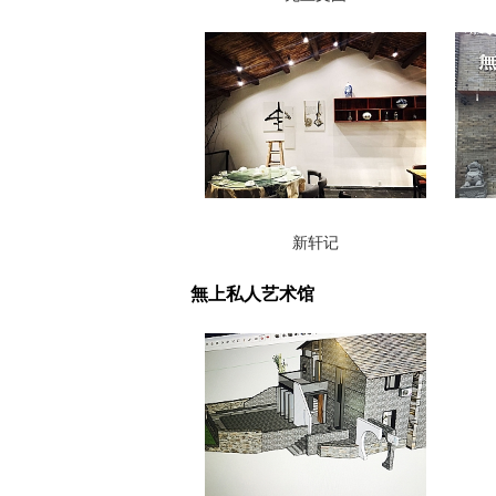
新轩记
無上私人艺术馆