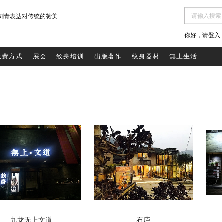
刺青表达对传统的赞美
你好，请登入 |
收费方式
展会
纹身培训
出版著作
纹身器材
無上生活
九龙无上文道
石庐