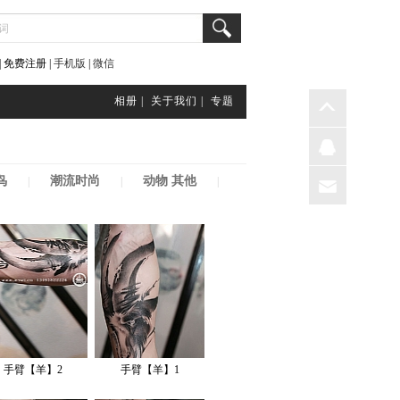
 免费注册 |
手机版
|
微信
相册 |
关于我们 |
专题
鸟
潮流时尚
动物 其他
|
|
|
手臂【羊】2
手臂【羊】1