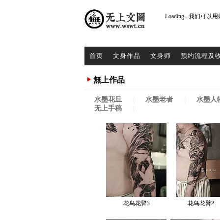
Loading...
我们可以用
首页
文身作品
文身师
预约流程及
無上作品
水墨花旦
水墨老者
水墨人
|
|
无上手稿
|
花鸟花臂3
花鸟花臂2