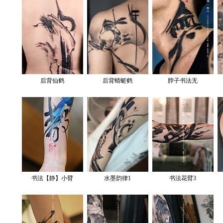
后背仙鹤
后背蜻蜓鹤
脖子书法无
书法【静】小臂
水墨韵律1
书法花臂3