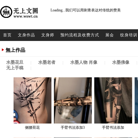
Loading...
我们可以用刺青表达对传统的赞美
首页
文身作品
文身师
预约流程及收费方式
展会
纹身培训
無上作品
水墨花旦
水墨老者
水墨人物 肖像
水墨佛像
|
|
|
|
无上手稿
|
侧腰荷花
手臂书法添加3
手臂书法添加