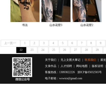
书法
山水花臂3
山水花臂2
上一页>>
1
2
3
4
5
6
7
8
9
22
23
24
25
26
27
28
29
关于我们
|
无上文图大事记
|
联系我们
|
展览
文身作品
|
人才招聘
|
网站地图
|
版权说明
客服热线：13093822226
浙ICP备05032565号
电子邮箱：wswtcn@gmail.com