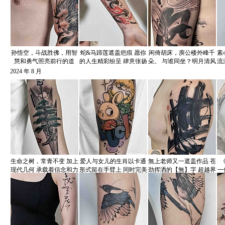
孙悟空，斗战胜佛，用智
蛇&马蹄莲遮盖疤痕 愿你
闲倚胡床，庾公楼外峰千
素
慧和勇气照亮前行的道
的人生精彩纷呈 肆意张扬
朵。 与谁同坐？明月清风
流
路，无畏黑暗 无上出品
不留遗憾 无上作品——
我。 别乘一来，有唱应须
2024 年 8 月
——
和。 还知么？自从添个，
风月
生命之树，常青不变 加上
爱人与女儿的生肖以卡通
無上老师又一遮盖作品 苍
现代几何 承载着信念和力
形式留在手臂上 同时完美
劲挥洒的【無】字 超越界
一
量 一个具有设计感的遮盖
遮盖了原来的旧纹身
限 无限可能
特
刺