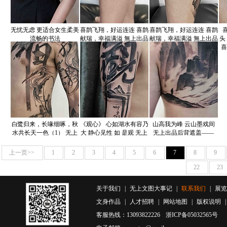
无忧无虑 更适合女生柔美
喜鹊飞翔，好运连连 喜鹊
喜鹊飞翔，好运连连 喜鹊
流畅的书法
献瑞，幸福满溢 無上出品
献瑞，幸福满溢 無上出品
头
——
——
喜
白鹭归来，长喙细啄，秋
《观心》 心如湖水有容乃
山高我为峰 云山墨戏间
水共长天一色（1） 无上
大 静心见性 如 是观 无上
无上出品后背遮盖——
出品——
出品——
上一页>>
1
2
3
4
5
6
7
8
9
22
23
关于我们
|
无上文图大事记
|
联系我们
|
展览
文身作品
|
人才招聘
|
网站地图
|
版权说明
客服热线：13093822226
浙ICP备05032565号