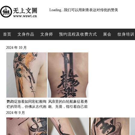
Loading...
我们可以用刺青表达对传统的赞美
首页
文身作品
文身师
预约流程及收费方式
展会
纹身培训
2024 年 10 月
鹦鹉绽放着如同彩虹般绚
风浪里的白轮船象征着勇
烂的羽毛，仿佛从古代画
敢、无畏，指引着自己前
卷中走出，象征着内心的
进的方向，这是属于自己
2024 年 9 月
多彩梦想 无上出品——
的道，属于自己的文化—
无上出品