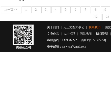
纹身
上一页>>
1
2
3
4
5
6
7
8
9
22
23
关于我们
|
无上文图大事记
|
联系我们
|
展览
文身作品
|
人才招聘
|
网站地图
|
版权说明
客服热线：13093822226
浙ICP备05032565号
电子邮箱：wswtcn@gmail.com