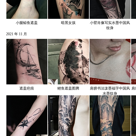
小腿鲸鱼遮盖
暗黑女孩
小臂肖像写实水墨中国风
纹身
2021 年 11 月
遮盖疤痕
鲤鱼遮盖图腾
肩膀书法泼墨福字中国风
肩
水墨纹身