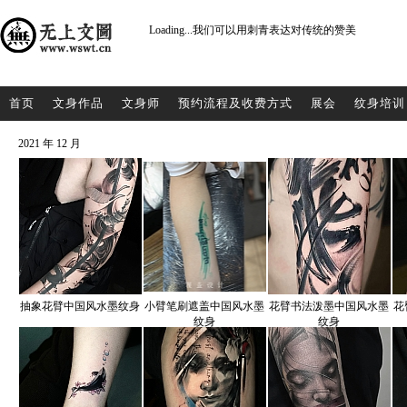
Loading...
我们可以用刺青表达对传统的赞美
首页
文身作品
文身师
预约流程及收费方式
展会
纹身培训
2021 年 12 月
抽象花臂中国风水墨纹身
小臂笔刷遮盖中国风水墨
花臂书法泼墨中国风水墨
花
纹身
纹身