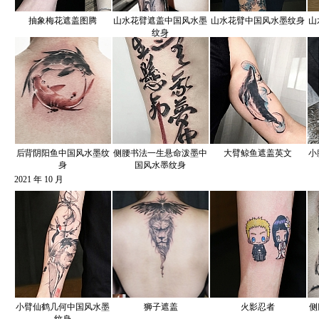
抽象梅花遮盖图腾
山水花臂遮盖中国风水墨
山水花臂中国风水墨纹身
山
纹身
后背阴阳鱼中国风水墨纹
侧腰书法一生悬命泼墨中
大臂鲸鱼遮盖英文
小
身
国风水墨纹身
2021 年 10 月
小臂仙鹤几何中国风水墨
狮子遮盖
火影忍者
侧